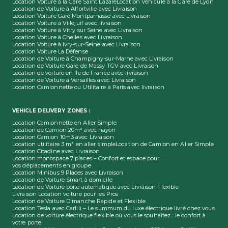
Location Voiture à la Gare Saint Lazare
Location Véhicule à la Gare de Lyon
Location de Voiture à Alfortville avec Livraison
Location Voiture Gare Montparnasse avec Livraison
Location Voiture à Villejuif avec livraison
Location Voiture à Vitry sur Seine avec Livraison
Location Voiture à Chelles avec Livraison
Location Voiture à Ivry-sur-Seine avec Livraison
Location Voiture La Défense
Location de Voiture à Champigny-sur-Marne avec Livraison
Location de Voiture Gare de Massy TGV avec Livraison
Location de voiture en Ile de France avec livraison
Location de Voiture à Versailles avec Livraison
Location Camionnette ou Utilitaire à Paris avec livraison
VEHICLE DELIVERY ZONES :
Location Camionnette en Aller Simple
Location de Camion 20m³ avec hayon
Location Camion 10m3 avec Livraison
Location utilitaire 3 m³ en aller simple
Location de Camion en Aller Simple
Location Citadine avec Livraison
Location monospace 7 places – Confort et espace pour
vos déplacements en groupe
Location Minibus 9 Places avec Livraison
Location de Voiture Smart à domicile
Location de Voiture boîte automatique avec Livraison Flexible
Livraison Location voiture pour les Pros
Location de Voiture Dimanche Rapide et Flexible
Location Tesla avec Carlili – Le summum du luxe électrique livré chez vous
Location de voiture électrique flexible où vous le souhaitez : le confort à
votre porte