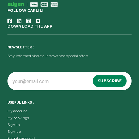
|
FOLLOW CARLILI
DOWNLOAD THE APP
NEWSLETTER :
Stay informed about our news and special offers
SUBSCRIBE
USEFUL LINKS :
My account
My bookings
Sign in
Sign up
Forgot password