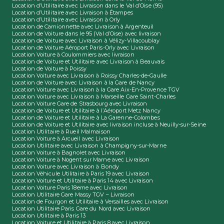
Location d’Utilitaire avec Livraison dans le Val d’Oise (95)
Location d’Utilitaire avec Livraison à Étampes
Location d’Utilitaire avec Livraison à Orly
Location de Camionnette avec Livraison à Argenteuil
Location de Voiture dans le 95 (Val d’Oise) avec livraison
Location de Voiture avec Livraison à Vélizy-Villacoublay
Location de Voiture Aéroport Paris-Orly avec Livraison
Location Voiture à Coulommiers avec livraison
Location de Voiture et Utilitaire avec Livraison à Beauvais
Location de Voiture à Poissy
Location Voiture avec Livraison à Roissy Charles-de-Gaulle
Location de Voiture avec Livraison à la Gare de Nancy
Location Voiture avec Livraison à la Gare Aix-En-Provence TGV
Location Voiture avec Livraison à Marseille Gare Saint-Charles
Location Voiture Gare de Strasbourg avec Livraison
Location de Voiture et Utilitaire à l’Aéroport Metz Nancy
Location de Voiture et Utilitaire à La Garenne-Colombes
Location de Voiture et Utilitaire avec livraison incluse à Neuilly-sur-Seine
Location Utilitaire à Rueil Malmaison
Location Voiture à Arcueil avec Livraison
Location Utilitaire avec Livraison à Champigny-sur-Marne
Location Voiture à Bagnolet avec Livraison
Location Voiture à Nogent sur Marne avec Livraison
Location Voiture avec Livraison à Bondy
Location Véhicule Utilitaire à Paris 19 avec Livraison
Location Voiture et Utilitaire à Paris 14 avec Livraison
Location Voiture Paris 18eme avec Livraison
Location Utilitaire Gare Massy TGV – Livraison
Location de Fourgon et Utilitaire à Versailles avec Livraison
Location Utilitaire Paris Gare du Nord avec Livraison
Location Utilitaire à Paris 13
Location Voiture et Utilitaire à Paris 8 avec Livraison